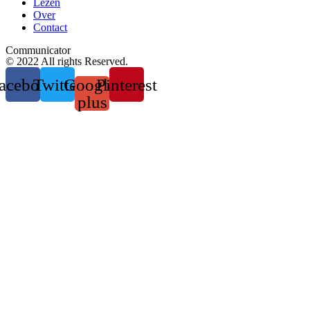
Lezen
Over
Contact
Communicator
© 2022 All rights Reserved.
acebook
Twitter
Google-
Pinterest
plus